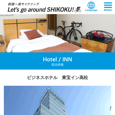
本
文
へ
ス
キ
ッ
プ
Hotel / INN
宿泊情報
ビジネスホテル 東宝イン高松