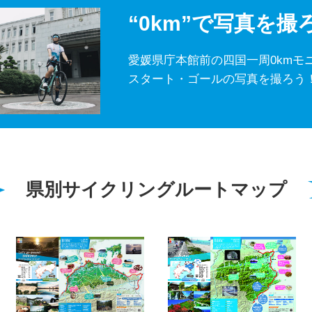
喰
・
DAY-6 宍喰>室戸岬>高知
“0km”で写真を撮
佐久礼
・
DAY-8 土佐久礼>中村
摺>大月
・
DAY-10 大月>宇和島
>松山
愛媛県庁本館前の四国一周0kmモ
スタート・ゴールの写真を撮ろう
県別サイクリングルートマップ