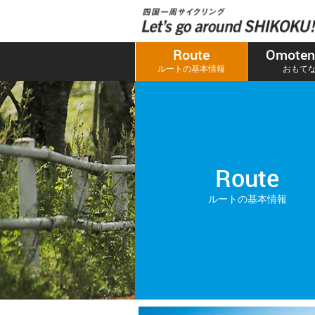
本
文
へ
Route
Omoten
ス
ルートの基本情報
おもて
キ
ッ
プ
Route
ルートの基本情報