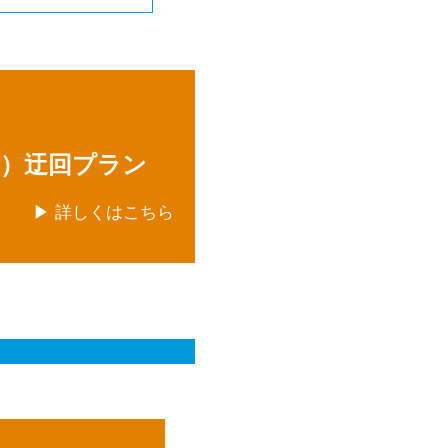
市）迂回プラン
▶ 詳しくはこちら
。