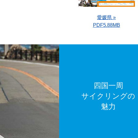
愛媛県 »
PDF5.88MB
四国一周
サイクリングの
魅力