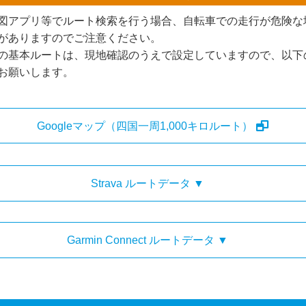
図アプリ等でルート検索を行う場合、自転車での走行が危険な
がありますのでご注意ください。
の基本ルートは、現地確認のうえで設定していますので、以下
お願いします。
Googleマップ（四国一周1,000キロルート）
Strava ルートデータ ▼
治
・
DAY-2 今治>観音寺
高松
・
DAY-4 高松>徳島
Garmin Connect ルートデータ ▼
喰
・
DAY-6 宍喰>室戸岬>高知
佐久礼
・
DAY-8 土佐久礼>中村
治
・
DAY-2 今治>観音寺
摺>大月
・
DAY-10 大月>宇和島
高松
・
DAY-4 高松>徳島
>松山