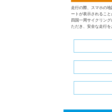
走行の際、スマホの地
ートが表示されること
四国一周サイクリング
ただき、安全な走行を
・
DAY-1 松山>今
・
DAY-3 観音寺>
・
DAY-5 徳島>宍
・
DAY-7 高知>土
・
DAY-1 松山>今
・
DAY-9 中村>足
・
DAY-3 観音寺>
・
DAY-11 宇和島