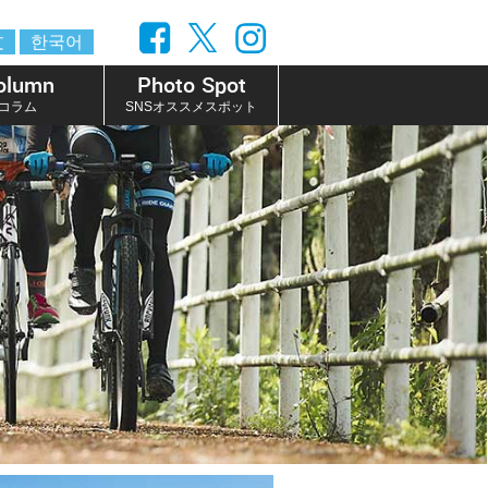
文
한국어
olumn
Photo Spot
コラム
SNSオススメスポット