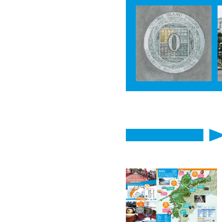
・
DAY-5 徳島>宍
・
DAY-7 高知>土
・
DAY-9 中村>足
・
DAY-11 宇和島