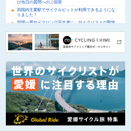
び当日の質問へのご回答
四国内主要駅でサイクルピットが利用できるようにな
りました！
四国一周サイクリング完走者に、サイクリストの聖地
から記念品「オリジナルヘッドスペーサー」を贈呈し
ます。
愛媛県特別番組「夢は四国一周サイクリング」を公開
しました。
四国一周ルート路面案内ピクトの整備開始を記念し、
セレモニーを開催しました。