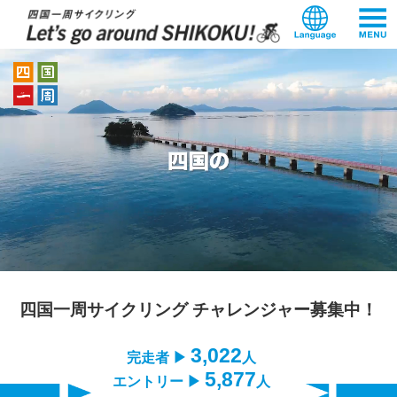
本
文
へ
ス
キ
ッ
プ
四国一周サイクリング チャレンジャー募集中！
3,022
完走者 ▶
人
5,877
エントリー ▶
人