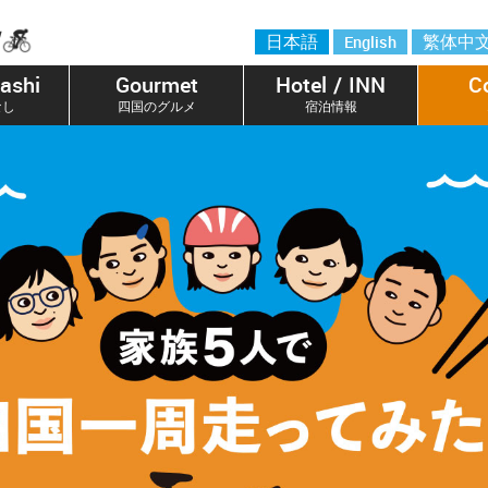
日本語
English
繁体中
ashi
Gourmet
Hotel / INN
C
なし
四国のグルメ
宿泊情報