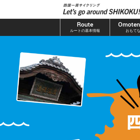
本
文
へ
Route
Omoten
ス
ルートの基本情報
おもて
キ
ッ
プ