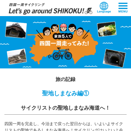
本
文
へ
ス
キ
ッ
プ
旅の記録
聖地しまなみ編①
サイクリストの聖地しまなみ海道へ！
四国一周を完走し、今治まで戻った翌日からは、いよいよサイク
リストの聖地であるしまなみ海道へ！サイクリングはいよいよ今