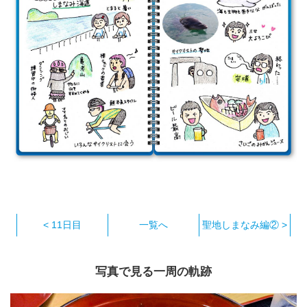
< 11日目
一覧へ
聖地しまなみ編② >
写真で見る一周の軌跡