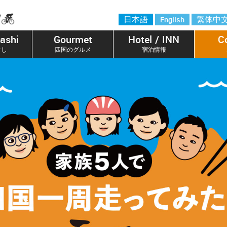
日本語
English
繁体中
ashi
Gourmet
Hotel / INN
C
なし
四国のグルメ
宿泊情報