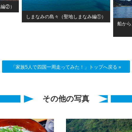
み編②）
しまなみの島々（聖地しまなみ編①）
船から
「家族5人で四国一周走ってみた！」トップへ戻る »
その他の写真