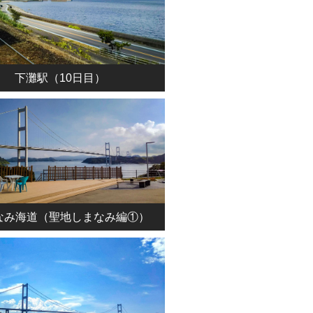
下灘駅（10日目）
なみ海道（聖地しまなみ編①）