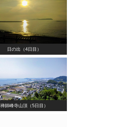
日の出（4日目）
禅師峰寺山頂（5日目）