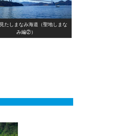
見たしまなみ海道（聖地しまな
み編②）