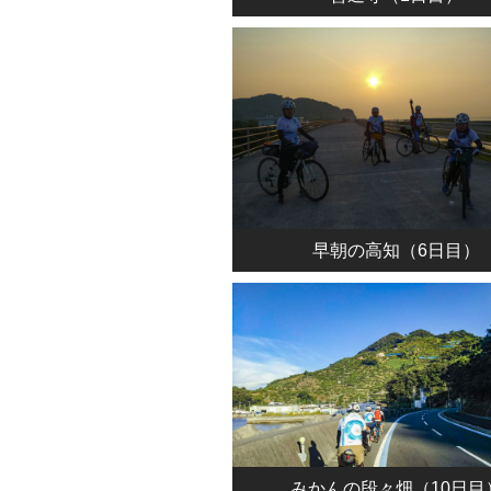
早朝の高知（6日目）
みかんの段々畑（10日目