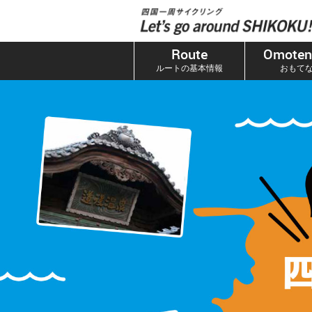
本
文
へ
Route
Omoten
ス
ルートの基本情報
おもて
キ
ッ
プ