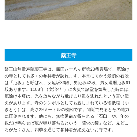
薬王寺
醫王山無量寿院薬王寺は、四国八十八ヶ所第23番霊場で、厄除け
の寺としても多くの参拝者が訪れます。本堂に向かう最初の石段
は「厄坂」と呼ばれ、女厄坂33段、男厄坂42段、男女還暦厄坂61
段あります。1188年（文治4年）に火災で諸堂を焼失した時には、
厄除け本尊は、光を放ちながら飛び去り難を逃れたという言い伝
えがあります。寺のシンボルとしても親しまれている瑜祇塔（ゆ
ぎとう）は、高さ29メートルの楼閣です。間近で見るとその迫力
に圧倒されます。他にも、無病延命が得られる「石臼」や、年の
数だけ鳴らせば厄が鳴り落ちるという「随求の鐘」など、見どこ
ろがたくさん。四季を通じて参拝者が絶えないお寺です。