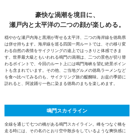
豪快な渦潮を境目に、
瀬戸内と太平洋の二つの顔が楽しめる。
穏やかな瀬戸内海と黒潮が寄せる太平洋、二つの海岸線を徳島県
は併せ持ちます。海岸線を巡る四国一周ルートでは、その移り変
わる自然の表情をサイクリングの途上ではっきりと体感できま
す。世界最大級ともいわれる鳴門の渦潮は、二つの景色が切り替
わるポイントで、今回のルート上には鳴門海峡を望む絶景ポイン
トも含まれています。その他、ご当地グルメの徳島ラーメンなど
を食べ比べてみるのも、サイクリング旅の醍醐味。お盆の季節に
訪れると、阿波踊り一色に染まる徳島のまちを楽しめます。
鳴門スカイライン
全線を通じて七つの橋がある鳴門スカイライン。峰をつなぐ橋を
走る時には、その名のとおり空中散歩をしているような爽快感に