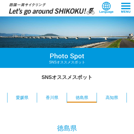
本
文
へ
ス
キ
ッ
プ
Photo Spot
SNSオススメスポット
SNSオススメスポット
愛媛県
香川県
徳島県
高知県
徳島県