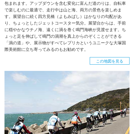
包まれます。アップダウンを含む変化に富んだ道のりは、自転車
で楽しむのに最適で、走行中は山と海、両方の景色を楽しめま
す。展望台に続く四方見橋（よもみばし）はかなりの勾配があ
り、ちょっとしたジェットコースター気分。展望台からは、手前
に穏やかなウチノ海、遠くに渦を巻く鳴門海峡が見渡せます。ち
ょっと足を伸ばして鳴門の渦潮を真上からのぞくことができる
「渦の道」や、展示物がすべてレプリカというユニークな大塚国
際美術館に立ち寄ってみるのもお勧めです。
この地図を見る