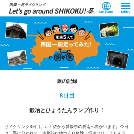
本
文
へ
ス
キ
ッ
プ
旅の記録
8日目
鍛冶とひょうたんランプ作り！
サイクリング8日目。西土佐から愛媛県の愛南へ向かいます。今日
は二手に分かれて、本格的な物づくり体験！鍛冶とひょうたんラ