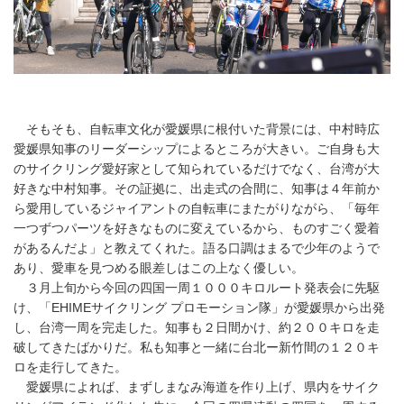
そもそも、自転車文化が愛媛県に根付いた背景には、中村時広
愛媛県知事のリーダーシップによるところが大きい。ご自身も大
のサイクリング愛好家として知られているだけでなく、台湾が大
好きな中村知事。その証拠に、出走式の合間に、知事は４年前か
ら愛用しているジャイアントの自転車にまたがりながら、「毎年
一つずつパーツを好きなものに変えているから、ものすごく愛着
があるんだよ」と教えてくれた。語る口調はまるで少年のようで
あり、愛車を見つめる眼差しはこの上なく優しい。
３月上旬から今回の四国一周１０００キロルート発表会に先駆
け、「EHIMEサイクリング プロモーション隊」が愛媛県から出発
し、台湾一周を完走した。知事も２日間かけ、約２００キロを走
破してきたばかりだ。私も知事と一緒に台北ー新竹間の１２０キ
ロを走行してきた。
愛媛県によれば、まずしまなみ海道を作り上げ、県内をサイク