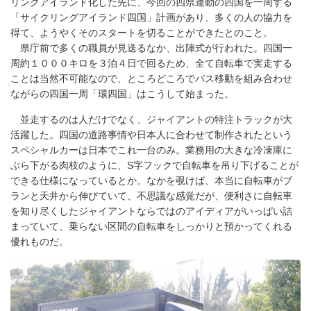
リングアイランド化した先に、今回の四県連動の四国を一周する
「サイクリングアイランド四国」計画があり、多くの人の協力を
得て、ようやくそのスタートを切ることができたとのこと。
県庁前で多くの職員が見送るなか、出陣式が行われた。四国一
周約１０００キロを３泊４日で回るため、全て自転車で実走する
ことは当然不可能なので、ところどころでバス移動を組み合わせ
ながらの四国一周「環四国」はこうして始まった。
並走するのは人だけでなく、ジャイアントの特注トラックが大
活躍した。四国の道路事情や日本人に合わせて制作されたという
スペシャルカーは日本でこれ一台のみ。業務用の大きな冷凍庫に
ぶら下がる肉枝のように、S字フックで自転車を吊り下げることが
できる仕様になっているとか。なかを覗けば、本当に自転車がブ
ランと天井から伸びていて、不思議な感覚だが、便利さに自転車
を知り尽くしたジャイアントならではのアイディアがいっぱい詰
まっていて、乗らない区間の自転車をしっかりと預かってくれる
優れものだ。