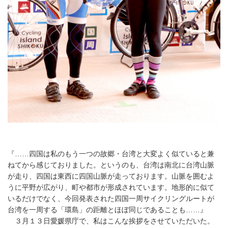
『……四国は私のもう一つの故郷・台湾と大変よく似ていると兼
ねてから感じておりました。というのも、台湾は南北に台湾山脈
が走り、四国は東西に四国山脈が走っております。山脈を囲むよ
うに平野が広がり、町や都市が形成されています。地形的に似て
いるだけでなく、今回発表された四国一周サイクリングルートが
台湾を一周する「環島」の距離とほぼ同じであることも……』
３月１３日愛媛県庁で、私はこんな挨拶をさせていただいた。