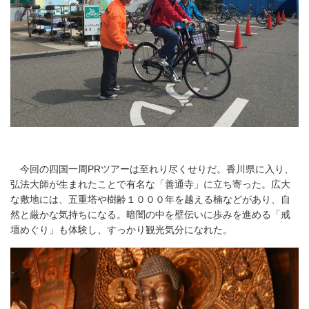
今回の四国一周PRツアーは至れり尽くせりだ。香川県に入り、
弘法大師が生まれたことで有名な「善通寺」に立ち寄った。広大
な敷地には、五重塔や樹齢１０００年を越える楠などがあり、自
然と厳かな気持ちになる。暗闇の中を壁伝いに歩みを進める「戒
壇めぐり」も体験し、すっかり観光気分になれた。