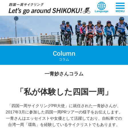
本
文
へ
ス
キ
ッ
プ
Column
コラム
一青妙さんコラム
「私が体験した四国一周」
「四国一周サイクリングPR大使」に就任された一青妙さんが、
2017年3月に参加した四国一周PRツアーの様子をお伝えします。
一青さんはエッセイストや女優として活躍しており、
自転車での
台湾一周「環島」を経験しているサイクリストでもあります。